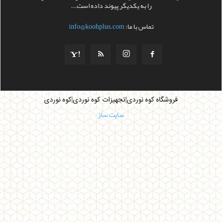
را به يکديگر پيوند داده است...
تماس با ما:
info@koohplus.com
|
|
فروشگاه کوه نوردی
تجهیزات کوه نوردی
کوه نوردی
سایت ساز