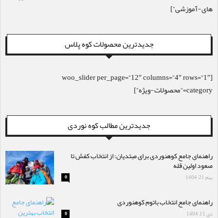
های-آموزشی”]
جدیدترین محصولات کوه پلاس
[woo_slider per_page=”12″ columns=”4″ rows=”1″
category=”محصولات-ویژه”]
جدیدترین مطالب کوه نوردی
راهنمای جامع کوهنوردی برای مبتدیان: از انتخاب کفش تا
صعود اولین قله
بهم 21, 1404
0
راهنمای جامع انتخاب باتوم کوهنوردی
دی 11, 1404
0