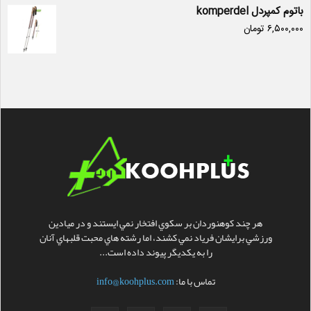
باتوم کمپردل komperdel
۶,۵۰۰,۰۰۰
تومان
هر چند کوهنوردان بر سکوي افتخار نمي ايستند و در ميادين
ورزشي برايشان فرياد نمي کشند، اما رشته هاي محبت قلبهاي آنان
را به يکديگر پيوند داده است...
تماس با ما:
info@koohplus.com