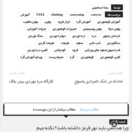
توسط
رضا اسماعیلی
برچسب‌ها
canyon
canyoning
climbing
UIAA
آموزش
آموزش کوهنوردی
آموزش گره
ابزار فرود
بولین
بولین تعقیب
بولین دولا
بولین یوسیمیتی
تجهیزات کوهنوردی
جزوات آموزشی
خراسان رضوی
دره
دره نوردی
دیواره نوردی
سنگ نوردی
سنگنوردی
شب مانی
صعود
طبیعت
طبیعت گردی
فدراسیون صعود های ورزشی
فرود
كوه پلاس
کلیپ دره نوردی
کلیپ کوهنوردی
کوهنوردی
گره
محیط زیست
ویدئو آموزش گره
مطلب قبلی
مطلب بعدی
حادثه در تنگ تامرادی یاسوج
کارگاه دره نوردی بینر بلاک
مطالب مرتبط
مطالب بیشتر از این نویسنده
طبیعت گردی
چرا هدلامپ باید نور قرمز داشته باشد؟ نکته مهم