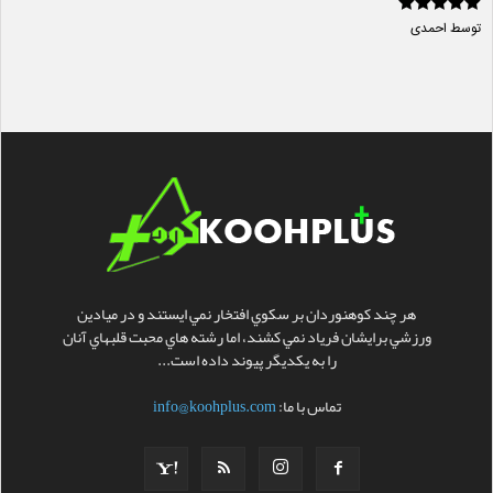
امتیاز
5
از 5
توسط احمدی
هر چند کوهنوردان بر سکوي افتخار نمي ايستند و در ميادين
ورزشي برايشان فرياد نمي کشند، اما رشته هاي محبت قلبهاي آنان
را به يکديگر پيوند داده است...
تماس با ما:
info@koohplus.com