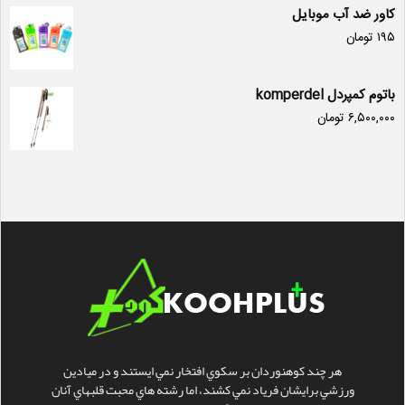
کاور ضد آب موبایل
۱۹۵
تومان
باتوم کمپردل komperdel
۶,۵۰۰,۰۰۰
تومان
هر چند کوهنوردان بر سکوي افتخار نمي ايستند و در ميادين
ورزشي برايشان فرياد نمي کشند، اما رشته هاي محبت قلبهاي آنان