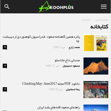
صفحه اصلی
کتابخانه
کتابخانه
پانزدهمین گاهنامه صعود – فدراسیون کوهنوردی اردیبهشت
۹۶
محمد زارع
مرد 5, 1396
0
-
صندلی داغ ماناسلو
مسعود حسینیان
مهر 17, 1400
0
-
دانلود PDF مجله Climbing May-June2017
رضا اسماعیلی
مهر 18, 1396
0
-
راهنمای صعود قله های بلند ایران