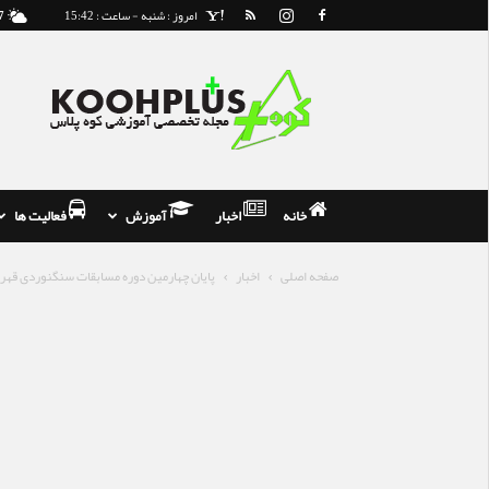
امروز : شنبه - ساعت : 15:42
7
مجله
و
فروشگاه
تخصصی
کوه
نوردی
خانه
اخبار
آموزش
فعالیت ها
صفحه اصلی
اخبار
پایان چهارمین دوره مسابقات سنگنوردی قهرما