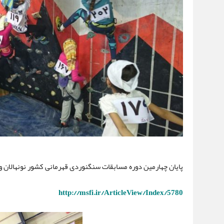
پایان چهارمین دوره مسابقات سنگنوردی قهرمانی کشور نونهالان و
http://msfi.ir/ArticleView/Index/5780