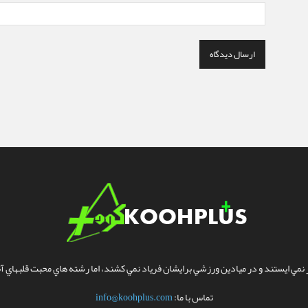
مي ايستند و در ميادين ورزشي برايشان فرياد نمي کشند، اما رشته هاي محبت قلبهاي آنا
تماس با ما:
info@koohplus.com