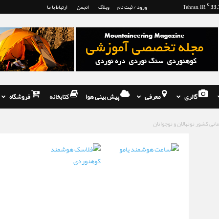
33.
C
Tehran, IR
ورود / ثبت نام
وبلاگ
انجمن
ارتباط با ما
گالری
معرفی
پیش بینی هوا
کتابخانه
فروشگاه
نی کشور نونهالان و نوجوانان