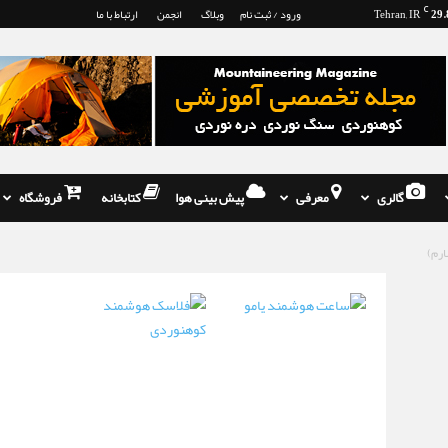
29.
C
Tehran, IR
ورود / ثبت نام
وبلاگ
انجمن
ارتباط با ما
گالری
معرفی
پیش بینی هوا
کتابخانه
فروشگاه