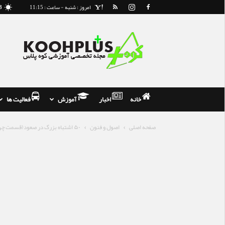
امروز : شنبه - ساعت : 11:15
8
مجله
و
فروشگاه
تخصصی
کوه
نوردی
خانه
اخبار
آموزش
فعالیت ها
صفحه اصلی
اصول و فنون
۵۰ اشتباه بزرگ در صعود(قسمت چهارم)