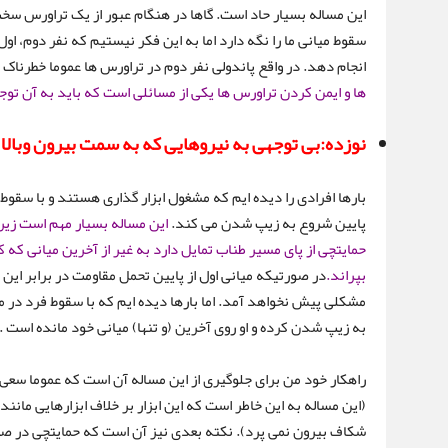
این مساله بسیار حاد است. گاها در هنگام عبور از یک تراورس س
سقوط میانی ما را نگه دارد اما به این فکر نیستیم که نفر دوم، او
انجام دهد. در واقع پاندولی نفر دوم در تراورس ها عموما خطرناک ت
ها و ایمن کردن تراورس ها یکی از مسائلی است که باید به آن تو
نوزده:بی توجهی به نیروهایی که به سمت بیرون وبالا ب
بارها افرادی را دیده ایم که مشغول ابزار گذاری هستند و با سقوط ب
پایین شروع به زیپ شدن می کند.
این مساله بسیار مهم است زی
حمایتچی از پای مسیر طناب تمایل دارد به غیر از آخرین میانی که کا
بپراند.
در صورتیکه میانی اول از پایین تحمل مقاومت در برابر این 
مشکلی پیش نخواهد آمد. اما بارها دیده ایم که با سقوط فرد در م
به زیپ شدن کرده و او روی آخرین (و تنها) میانی خود مانده است .
راهکار خود من برای جلوگیری از این مساله آن است که عموما سعی م
(این مساله به این خاطر است که این ابزار بر خلاف ابزارهایی مانند
شکاف بیرون نمی پرد). نکته بعدی نیز آن است که حمایتچی در صعود