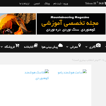
34.8
C
Tehran, IR
ورود / ثبت نام
وبلاگ
انجمن
ارتباط با ما
گالری
معرفی
پیش بینی هوا
کتابخانه
فروشگاه
 است؟