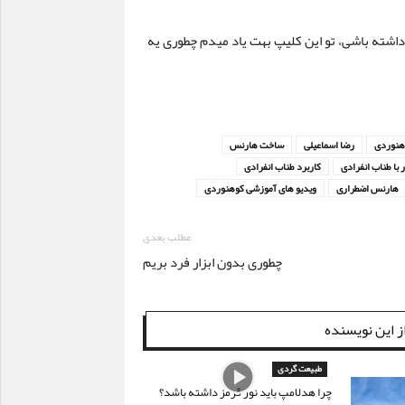
اشته باشی، تو این کلیپ بهت یاد میدم چطوری یه
هنوردی
رضا اسماعیلی
ساخت هارنس
 با طناب انفرادی
کاربرد طناب انفرادی
هارنس اضطراری
ویدیو های آموزشی کوهنوردی
مطلب بعدی
چطوری بدون ابزار فرد بریم
ز این نویسنده
طبیعت گردی
چرا هدلامپ باید نور قرمز داشته باشد؟