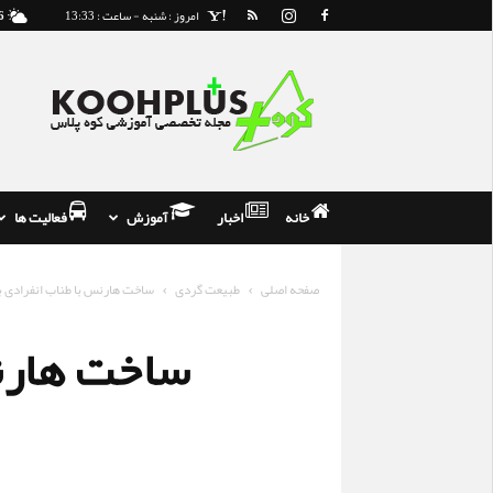
امروز : شنبه - ساعت : 13:33
6
مجله
و
فروشگاه
تخصصی
کوه
نوردی
خانه
اخبار
آموزش
فعالیت ها
صفحه اصلی
طبیعت گردی
ساخت هارنس با طناب انفرادی
ساخت هارن