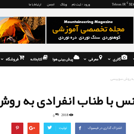
32.
C
Tehran, IR
ورود / ثبت نام
وبلاگ
انجمن
ارتباط با ما
گالری
معرفی
پیش بینی هوا
کتابخانه
فروشگاه
 به روش سوییسی
س با طناب انفرادی به رو
2018
0
اشتراک گذاری در فیسبوک
توئیت