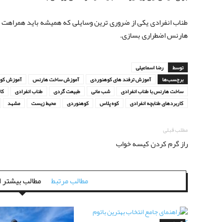
طناب انفرادی یکی از ضروری ترین وسایلی که همیشه باید همراهت د
هارنس اضطراری بسازی.
توسط
رضا اسماعیلی
برچسب‌ها
آموزش ترفند های کوهنوردی
آموزش ساخت هارنس
آموزش کو
ساخت هارنس با طناب انفرادی
شب مانی
طبیعت گردی
طناب انفرادی
کار
کاربردهای طنابچه انفرادی
کوه پلاس
کوهنوردی
محیط زیست
مشهد
مطلب قبلی
راز گرم کردن کیسه خواب
مطالب مرتبط
مطالب بیشتر ا