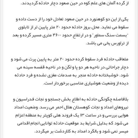
از گرده آلمان های علم کوه در حین صعود دچار حادثه گردیدند.
یکی از این دو کوهنورد در حین صعود تعادل خود را از دست داده و
سقوط می نماید. محل بروز حادثه حدود ۲۰ متر پایین تر از تابلوی
“بسمت سنگ سماور” و در ارتفاع حدود ۴۶۰۰ متری مسیر گرده و بعد
از تراورس یخی می باشد.
متعاقب حادثه فرد سقوط کرده حدود ۲۰ متر به پایین پرت می شود و
دچار جراحاتی در ناحیه هر دو پا و لگن و در ناحیه قفسه سینه می
شود. خوشبختانه حادثه منجر به صدمات مغزی نشده و فرد حادثه
دیده از وضعیت هوشیاری مناسبی برخوردار است.
بلافاصله چگونگی حادثه به اطلاع بخش جستجو و نجات فدراسیون و
نیروهای امداد و نجات کوهستان هلال احمر می رسد. وضعیت امداد
هوایی بررسی و در ساعت ۱۳ یک فروند هلی کوپتر به منطقه اعزام
می شود که بدلیل شرایط بد موقعیت حادثه توانایی انجام اقدامی
میسر نمی شود و بالگرد امداد به کلاردشت بر میگردد.