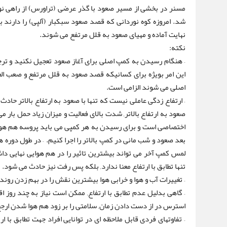
مسنر در بخشی از مسیر صعود با گذر عرضی (تراورس) از راهی نو خ
شد. امروزه کوه نوردانی که قصد صعود سبکبار (آلپی) را دارند ب
نهایت آماده و مهیای صعود به قلل مرتفع می شوند.
نکته:
– هنگام رسیدن به کمپ اصلی برای آغاز صعود تعجیل نکنید و ترجی
این امر بویژه برای کسانیکه قصد صعود به قلل مرتفع و صعب العبور
اصلی می شوند الزامی است.
– ارتفاع زدگی عاملی نیست که تنها با صعود به ارتفاع بالاتر حاد
صعود به ارتفاع بالاتر, شدت بالای فعالیت و میزان زیاد حمل بار م
اختصاصی است و برای رسیدن به هر کمپی می باید پروسه هم هوای
بعد صعود و شب مانی در کمپ بالاتر را اجرا کنیم. – در طول دوره
تنها تطابق با ارتفاع معنا ندارد, بلکه پس رفت نیز حادث می شود.
– تغییرات آب و هوا و خرابی هوا بیشترین نقش را در بهم زدن روند
– گاهی بدلیل عدم تطابق با ارتفاع, ممکن است نیاز به چند روز 
استرس در از دست دادن زمان, سلامتی را بر زود هم هوا شدن ارجح
– تفاوتهای فردی قابل ملاحظه ای در توانایی افراد جهت تطابق با ا