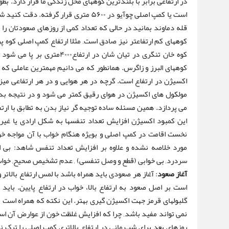
قله دماوند بمانید در حالی که تعداد کمی از روزهای صعودتان را 
کوه خان تنگری در تیان شان در 
کوههای البرز و زاگرس. همانطور که می دانیم مهمترین عاملی که 
مولکول های اکسیژن در هوای رقیق کمتر می شود و در نتیجه بدن
می پردازد. همین مسئله ساده توجیه گر نیاز بدن به تطابق با ارت
این کمبود اکسیژن افزایش تعداد تنفسها به شکل ارادی یا غی
نخست اقامت در کمپ اصلی و بویژه هنگام خواب با آن مواجه خو
مورد خلاصه نشده و علاوه بر افزایش تعداد تنفس شاهد: بی ا
سردرد, بی خوابی (قطع و وصل تنفسی) , عدم تشخیص صحیح, خواب 
آغاز صعود
: آغاز هر صعودی باید همراه باشد با لمس ارتفاع بالاتر 
است بر اصل صعود به ارتفاع بالا، خواب در ارتفاع پایین. باید 
گلبولهای قرمز جهت اکسیژن گیری بهتر. این نکته که همراه است ب
نمی تواند مفید باشد, چرا که افزایش غلظت خون از عوارض آن است
روزهای بعد برای شب مانی در ارتفاع بالاتری کمپ اصلی را ترک نم