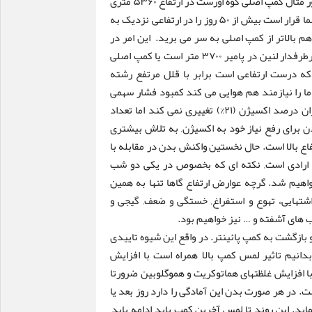
در ارتفاعی برابر با بلندترین کوههای محل زندگی ما قرار دارد. بطور مثال کمپ اصلی کوه اورست در ارتفاع ۵۳۶۰ متری
است یا کمپ اصلی چوآیو در ۵۶۰۰ متری قرار گرفته. دقت کنید شما قرار است بیش از ۵۰ روز را در ارتفاعی نزدیک به
هم بالاتر از کمپ اصلی به سر می برید. این امر در
کوههای کم ارتفاعتر نیز صادق است, مثلا ارتفاع کمپ اصلی کوه پرطرفدار لنین در پامیر ۳۷۰۰ متر است یا کمپ اصلی
ارتفاع۴۰۰۰متری بر پا می شود که درست ارتفاعی است برابر با قلل مرتفع رشته
ما را نیازمند هم هوایی می کند کمبود فشار سهمی
اکسیژن در ارتفاع است. گرچه در هر هوایی و در هر ارتفاعی میزان درصد اکسیژن (۲۱%) تغییری نمی کند اما تعداد
 برای رفع نیاز خود به اکسیژن, به تلاش بیشتری
فاع بالا است. حال نخستین واکنش بدن در مقابله با
ر ارادی است, نکته ای که بخصوص در یکی دو شب
اهیم شد. گرچه عوارض ارتفاع گاها تنها به همین
شتهایی، تهوع و استفراغ, خستگی و ضعف, گیجی و
های آشفته و … نیز خواهیم بود.
و بازگشت به کمپ پائینتر. در واقع این شیوه تاییدی
بدانیم تاثیر لمس کمپ بالا همراه است با افزایش
ا افزایش غلظتهای هماتوکریت و هموگلوبین ضرورتا
. در هر صورت بدن این آمادگی را دارد روز بعد یا
اید. این روند تا لمس آخرین کمپ باید ادامه یابد,