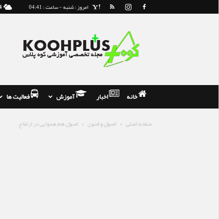
امروز : شنبه - ساعت : 04:41
4
مجله
و
فروشگاه
تخصصی
کوه
نوردی
خانه
اخبار
آموزش
فعالیت ها
صفحه اصلی
اصول و فنون
اصول هم هموایی در ارتفاع