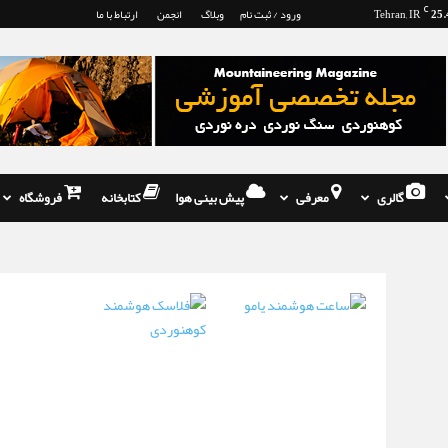
25.
C
Tehran, IR
ورود / ثبت نام
وبلاگ
انجمن
ارتباط با ما
گالری
معرفی
پیش بینی هوا
کتابخانه
فروشگاه