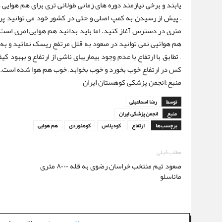
یابند و برخی نیازمند دوره های زمانی طولانی تری برای هم هوایی
متری در دسترس آغاز کنید. اما باید بدانید هم هوایی امری اس
هم هوائیی نمی توانید در صعود به قلل مرتفع ریسک نمائید و به س
– تطابق با ارتفاع با عدم وجود بیماریهای ناشی از ارتفاع و بهبو
کس در ارتفاع خوب بخورد و خوب بخوابد, خوب هم هوا شده است.
منبع:انجمن پزشکی کوهستان ایران
توسط
رضا اسماعیلی
منبع
انجمن پزشکی ایران
برچسب‌ها
ارتفاع
کوه پلاس
کوهنوردی
هم هوایی
مطلب قبلی
صعود تیم منتخب خراسان رضوی به قله ۸۰۰۰ متری
ماناسلو