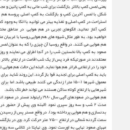
یعنی لمس کمپ بالاتر, بازگشت برای شب مانی به کمپ پائین و مجدد
شکل با لمس آخرین کمپ و بازگشت به کمپ اصلی پروسه هم هوا
استراحت در کمپ اصلی و تغذیه بهتر می توانید با اتکا به وجود کم
کمپ آغاز نمائید. الگوهای تجربی در هم هوایی در مناطق مخ
خواهید بود. به طور مثال شیوه های هم هوایی روسها با غربیان م
هم هوایی می کنند. در واقع روسها آن چیزی را که به عنوان لمس ک
صعود به کمپ بالا نخستین شب را در آنجا اطراق می نمایند و روز
معتقدند در صورتیکه فرد پس از یک شب اقامت در ارتفاع بالاتر د
خود را در ارتفاعی فراتر هم هوا نماید. البته این حالت هم هوایی تن
باید به کمپ اصلی برای تجدید قوا باز گردد. این روند شاید برای 
معمول شهرها (۱۵۰۰ متر) زندگی می کنند طبیعی باشد,
شهرهایی با ارتفاع کوتاه ساکن هستند می تواند خطرناک باشد.
هم هوایی در صعودهای آلپی سال ۱۹۸۰ ر
مدت ۲ شب و سه روز سپری نمود (البته وی پیش از حضور در 
بدنسازی و هم هوایی پرداخته بود). در واقع مسنر پس از رسیدن به
سمت گردنه شمالی در ارتفاع ۷۵۰۰ متر حرک
مهیای صعود نهایی به اورست نمود. وی نهایتا در تلاشی سه روز