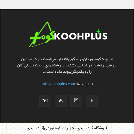
هر چند کوهنوردان بر سکوي افتخار نمي ايستند و در ميادين
ورزشي برايشان فرياد نمي کشند، اما رشته هاي محبت قلبهاي آنان
را به يکديگر پيوند داده است...
تماس با ما:
info@koohplus.com
|
|
فروشگاه کوه نوردی
تجهیزات کوه نوردی
کوه نوردی