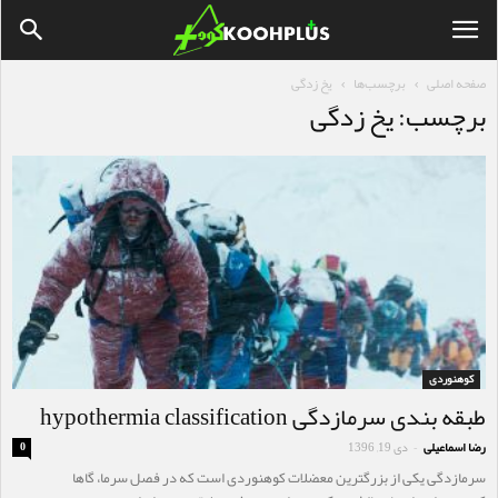
صفحه اصلی
برچسب‌ها
یخ زدگی
برچسب: یخ زدگی
کوهنوردی
طبقه بندی سرمازدگی hypothermia classification
رضا اسماعیلی
دی 19, 1396
0
-
سرمازدگی یکی از بزرگترین معضلات کوهنوردی است که در فصل سرما، گاها