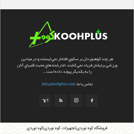
هر چند کوهنوردان بر سکوي افتخار نمي ايستند و در ميادين
ورزشي برايشان فرياد نمي کشند، اما رشته هاي محبت قلبهاي آنان
را به يکديگر پيوند داده است...
تماس با ما:
info@koohplus.com
|
|
فروشگاه کوه نوردی
تجهیزات کوه نوردی
کوه نوردی