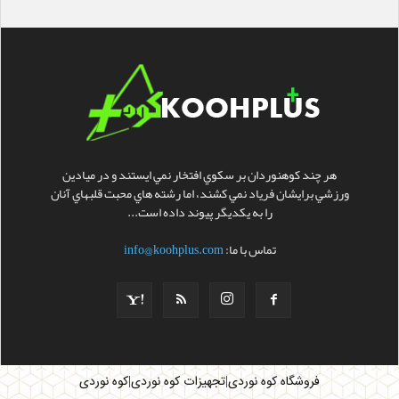
هر چند کوهنوردان بر سکوي افتخار نمي ايستند و در ميادين
ورزشي برايشان فرياد نمي کشند، اما رشته هاي محبت قلبهاي آنان
را به يکديگر پيوند داده است...
تماس با ما:
info@koohplus.com
|
|
فروشگاه کوه نوردی
تجهیزات کوه نوردی
کوه نوردی