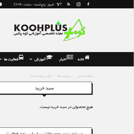
امروز : پنج‌شنبه - ساعت : 23:44
مجله
و
فروشگاه
تخصصی
کوه
نوردی
خانه
اخبار
آموزش
فعالیت ها
صفحه اصلی
برچسب‌ها
کوه پریود شدم
سبد خرید
هیچ محصولی در سبد خرید نیست.
دسته بندی محصولات بر اساس نوع فعالیت