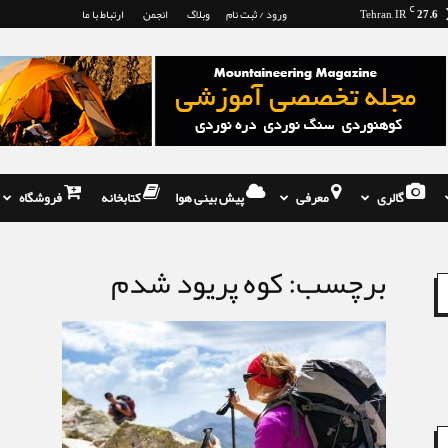
27.6
C
Tehran, IR
ورود / ثبت نام
وبلاگ
انجمن
ارتباط با ما
گالری
معرفی
پیش بینی هوا
کتابخانه
فروشگاه
برچسب: کوه پریود شدم