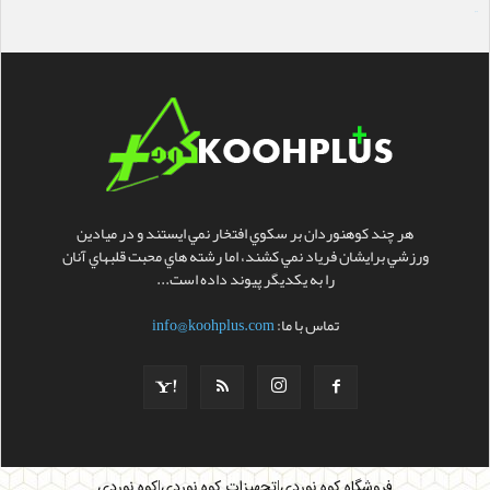
سایت ساز
هر چند کوهنوردان بر سکوي افتخار نمي ايستند و در ميادين
ورزشي برايشان فرياد نمي کشند، اما رشته هاي محبت قلبهاي آنان
را به يکديگر پيوند داده است...
تماس با ما:
info@koohplus.com
|
|
فروشگاه کوه نوردی
تجهیزات کوه نوردی
کوه نوردی