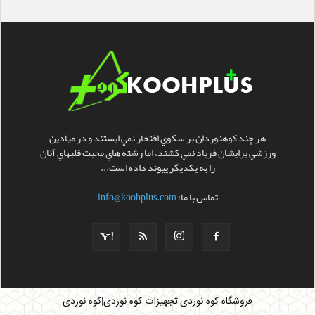
هر چند کوهنوردان بر سکوي افتخار نمي ايستند و در ميادين
ورزشي برايشان فرياد نمي کشند، اما رشته هاي محبت قلبهاي آنان
را به يکديگر پيوند داده است...
تماس با ما:
info@koohplus.com
|
|
فروشگاه کوه نوردی
تجهیزات کوه نوردی
کوه نوردی