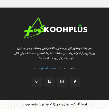
هر چند کوهنوردان بر سکوي افتخار نمي ايستند و در ميادين
ورزشي برايشان فرياد نمي کشند، اما رشته هاي محبت قلبهاي آنان
را به يکديگر پيوند داده است...
تماس با ما:
info@koohplus.com
|
|
فروشگاه کوه نوردی
تجهیزات کوه نوردی
کوه نوردی