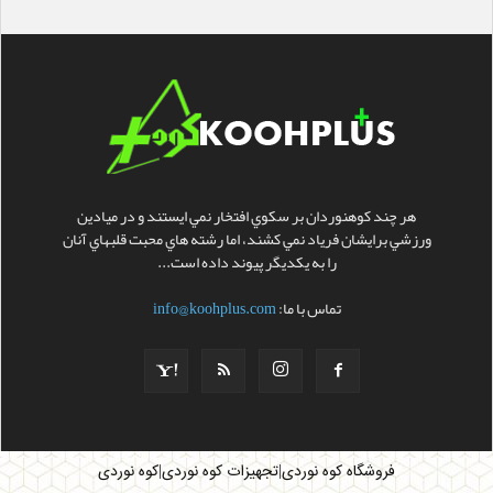
هر چند کوهنوردان بر سکوي افتخار نمي ايستند و در ميادين
ورزشي برايشان فرياد نمي کشند، اما رشته هاي محبت قلبهاي آنان
را به يکديگر پيوند داده است...
تماس با ما:
info@koohplus.com
|
|
فروشگاه کوه نوردی
تجهیزات کوه نوردی
کوه نوردی