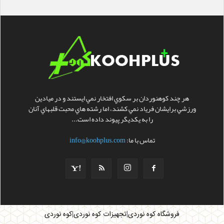
هر چند کوهنوردان بر سکوي افتخار نمي ايستند و در ميادين
ورزشي برايشان فرياد نمي کشند، اما رشته هاي محبت قلبهاي آنان
را به يکديگر پيوند داده است...
تماس با ما:
info@koohplus.com
|
|
فروشگاه کوه نوردی
تجهیزات کوه نوردی
کوه نوردی