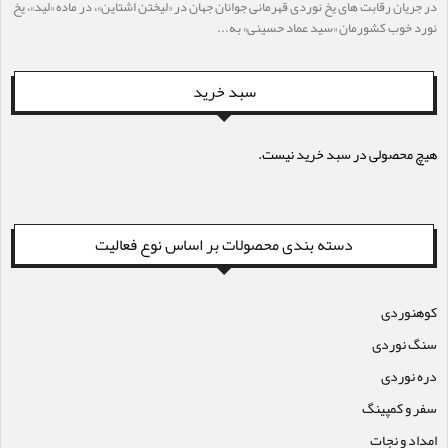
در جریان رقابت های یخ نوردی قهرمانی جوانان جهان در «لیختن اشتاین»، در ماده «لید»، یخ
نورد خوب کشورمان «سید عماد حسینی» به...
سبد خرید
هیچ محصولی در سبد خرید نیست.
دسته بندی محصولات بر اساس نوع فعالیت
کوهنوردی
سنگ نوردی
دره نوردی
سفر و کمپینگ
امداد و نجات