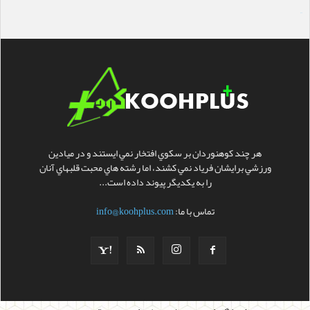
سایت ساز
هر چند کوهنوردان بر سکوي افتخار نمي ايستند و در ميادين
ورزشي برايشان فرياد نمي کشند، اما رشته هاي محبت قلبهاي آنان
را به يکديگر پيوند داده است...
تماس با ما:
info@koohplus.com