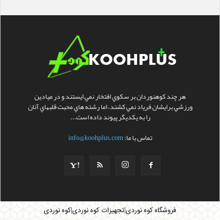
هر چند کوهنوردان بر سکوي افتخار نمي ايستند و در ميادين
ورزشي برايشان فرياد نمي کشند، اما رشته هاي محبت قلبهاي آنان
را به يکديگر پيوند داده است...
تماس با ما:
info@koohplus.com
|
|
فروشگاه کوه نوردی
تجهیزات کوه نوردی
کوه نوردی