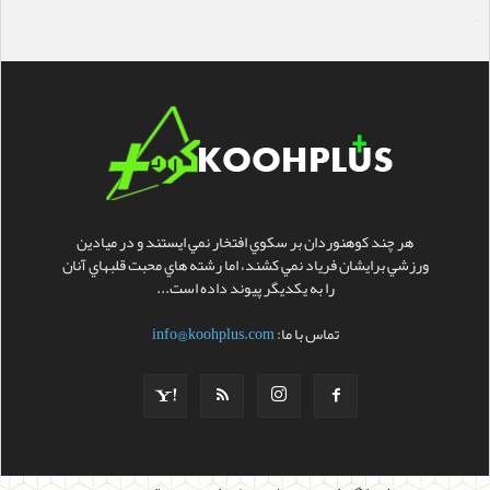
سایت ساز
هر چند کوهنوردان بر سکوي افتخار نمي ايستند و در ميادين
ورزشي برايشان فرياد نمي کشند، اما رشته هاي محبت قلبهاي آنان
را به يکديگر پيوند داده است...
تماس با ما:
info@koohplus.com