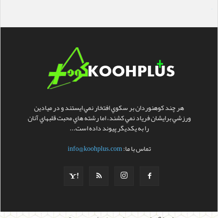
سایت ساز
هر چند کوهنوردان بر سکوي افتخار نمي ايستند و در ميادين
ورزشي برايشان فرياد نمي کشند، اما رشته هاي محبت قلبهاي آنان
را به يکديگر پيوند داده است...
تماس با ما:
info@koohplus.com