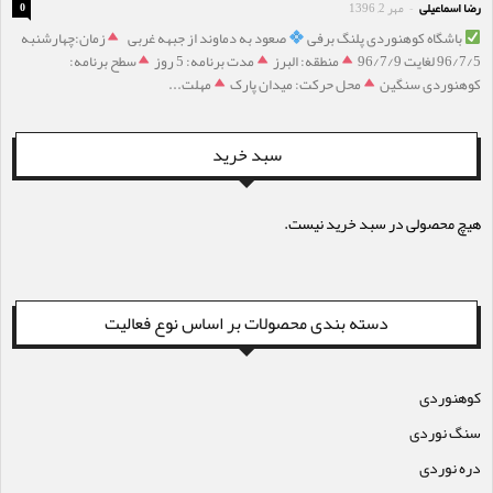
رضا اسماعیلی
مهر 2, 1396
0
-
باشگاه کوهنوردی پلنگ برفی
صعود به دماوند از جبهه غربی
زمان:چهارشنبه
96/7/5 لغایت 96/7/9
منطقه: البرز
مدت برنامه: 5 روز
سطح برنامه:
کوهنوردی سنگین
محل حرکت: میدان پارک
مهلت...
سبد خرید
هیچ محصولی در سبد خرید نیست.
دسته بندی محصولات بر اساس نوع فعالیت
کوهنوردی
سنگ نوردی
دره نوردی