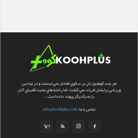
سایت ساز
هر چند کوهنوردان بر سکوي افتخار نمي ايستند و در ميادين
ورزشي برايشان فرياد نمي کشند، اما رشته هاي محبت قلبهاي آنان
را به يکديگر پيوند داده است...
تماس با ما:
info@koohplus.com