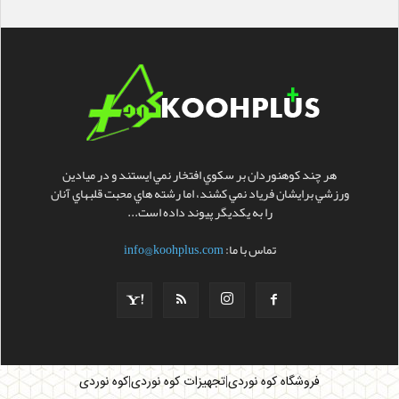
هر چند کوهنوردان بر سکوي افتخار نمي ايستند و در ميادين
ورزشي برايشان فرياد نمي کشند، اما رشته هاي محبت قلبهاي آنان
را به يکديگر پيوند داده است...
تماس با ما:
info@koohplus.com
|
|
فروشگاه کوه نوردی
تجهیزات کوه نوردی
کوه نوردی