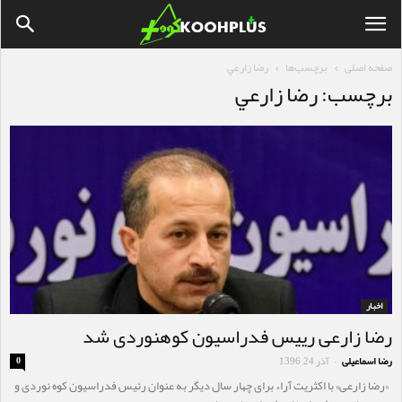
صفحه اصلی
برچسب‌ها
رضا زارعي
برچسب: رضا زارعي
اخبار
رضا زارعی رییس فدراسیون کوهنوردی شد
رضا اسماعیلی
آذر 24, 1396
0
-
«رضا زارعی» با اکثریت آراء برای چهار سال دیگر به عنوان رئیس فدراسیون کوه نوردی و