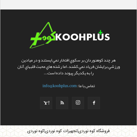
هر چند کوهنوردان بر سکوي افتخار نمي ايستند و در ميادين
ورزشي برايشان فرياد نمي کشند، اما رشته هاي محبت قلبهاي آنان
را به يکديگر پيوند داده است...
تماس با ما:
info@koohplus.com
|
|
فروشگاه کوه نوردی
تجهیزات کوه نوردی
کوه نوردی