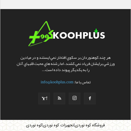
هر چند کوهنوردان بر سکوي افتخار نمي ايستند و در ميادين
ورزشي برايشان فرياد نمي کشند، اما رشته هاي محبت قلبهاي آنان
را به يکديگر پيوند داده است...
تماس با ما:
info@koohplus.com
|
|
فروشگاه کوه نوردی
تجهیزات کوه نوردی
کوه نوردی