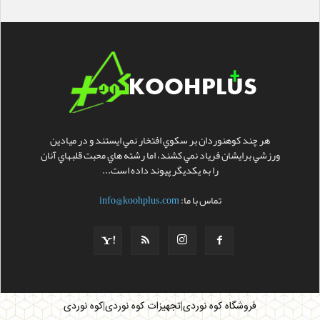
هر چند کوهنوردان بر سکوي افتخار نمي ايستند و در ميادين
ورزشي برايشان فرياد نمي کشند، اما رشته هاي محبت قلبهاي آنان
را به يکديگر پيوند داده است...
تماس با ما:
info@koohplus.com
|
|
فروشگاه کوه نوردی
تجهیزات کوه نوردی
کوه نوردی