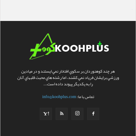
سایت ساز
هر چند کوهنوردان بر سکوي افتخار نمي ايستند و در ميادين
ورزشي برايشان فرياد نمي کشند، اما رشته هاي محبت قلبهاي آنان
را به يکديگر پيوند داده است...
تماس با ما:
info@koohplus.com