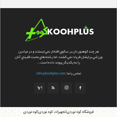
هر چند کوهنوردان بر سکوي افتخار نمي ايستند و در ميادين
ورزشي برايشان فرياد نمي کشند، اما رشته هاي محبت قلبهاي آنان
را به يکديگر پيوند داده است...
تماس با ما:
info@koohplus.com
|
|
فروشگاه کوه نوردی
تجهیزات کوه نوردی
کوه نوردی