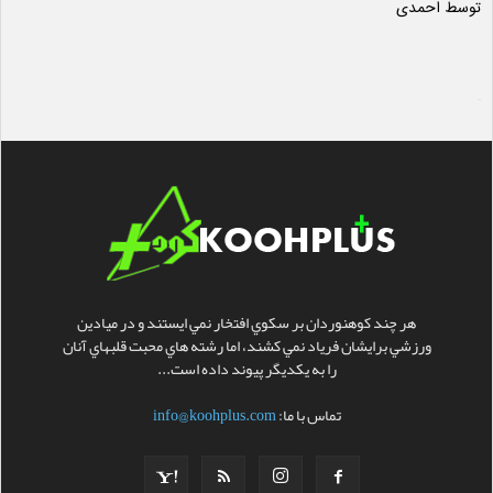
توسط احمدی
امتیاز
5
از 5
سایت ساز
هر چند کوهنوردان بر سکوي افتخار نمي ايستند و در ميادين
ورزشي برايشان فرياد نمي کشند، اما رشته هاي محبت قلبهاي آنان
را به يکديگر پيوند داده است...
تماس با ما:
info@koohplus.com