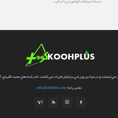
درجه3 مسابقات کوهنوردی با اسکی...
مي ايستند و در ميادين ورزشي برايشان فرياد نمي کشند، اما رشته هاي محبت قلبهاي آنا
تماس با ما:
info@koohplus.com