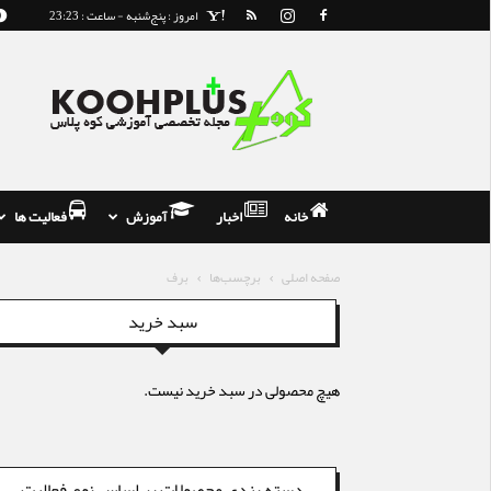
امروز : پنج‌شنبه - ساعت : 23:23
مجله
و
فروشگاه
تخصصی
کوه
نوردی
خانه
اخبار
آموزش
فعالیت ها
صفحه اصلی
برچسب‌ها
برف
سبد خرید
هیچ محصولی در سبد خرید نیست.
دسته بندی محصولات بر اساس نوع فعالیت