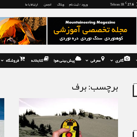
27.6
C
Tehran, IR
ورود / ثبت نام
وبلاگ
انجمن
ارتباط با ما
گالری
معرفی
پیش بینی هوا
کتابخانه
فروشگاه
برچسب: برف