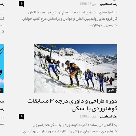
رضا اسماعیلی
دی 26, 1396
رضا
0
-
اعزام اعضای اردوهای امید به دوره یخ نوردی فرانسه با تلاش
اسک
کارگروه های روابط بین الملل و جوانان و براساس طرح کمپ جوانان
کشو
کمیسیون جوانان...
کرد
اخبار
ا
دوره طراحی و داوری درجه ۳ مسابقات
سخ
کوهنوردی با اسکی
رضا
رضا اسماعیلی
دی 25, 1396
0
ودا
-
شنبه 21 آ
به آگاهی می‌رساند؛ کميته کوهنوردی با اسکی فدراسیون
کوهنوردی و صعودهای ورزشی در نظر دارد دوره طراحی و داوری