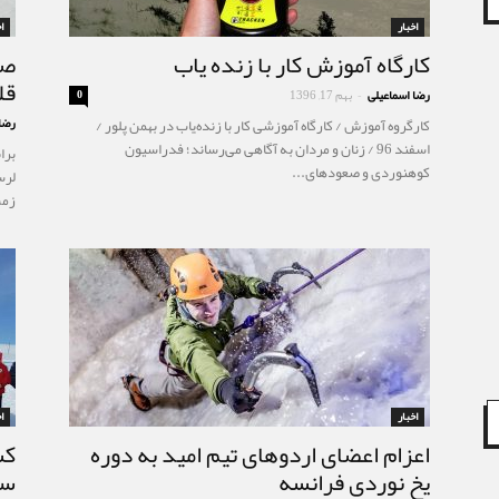
اخبار
ا
کارگاه آموزش کار با زنده یاب
صع
قله ۴۰۹۰ متری «ق
رضا اسماعیلی
بهم 17, 1396
0
-
رضا
کارگروه آموزش / کارگاه آموزشی کار با زنده‌یاب در بهمن پلور /
اسفند 96 / زنان و مردان به آگاهی می‌رساند؛ فدراسیون
برا
کوهنوردی و صعودهای...
زمست
اخبار
ا
اعزام اعضای اردوهای تیم امید به دوره
کس
یخ نوردی فرانسه
سم