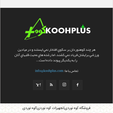
هر چند کوهنوردان بر سکوي افتخار نمي ايستند و در ميادين
ورزشي برايشان فرياد نمي کشند، اما رشته هاي محبت قلبهاي آنان
را به يکديگر پيوند داده است...
تماس با ما:
info@koohplus.com
|
|
فروشگاه کوه نوردی
تجهیزات کوه نوردی
کوه نوردی