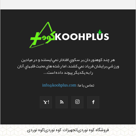
هر چند کوهنوردان بر سکوي افتخار نمي ايستند و در ميادين
ورزشي برايشان فرياد نمي کشند، اما رشته هاي محبت قلبهاي آنان
را به يکديگر پيوند داده است...
تماس با ما:
info@koohplus.com
|
|
فروشگاه کوه نوردی
تجهیزات کوه نوردی
کوه نوردی