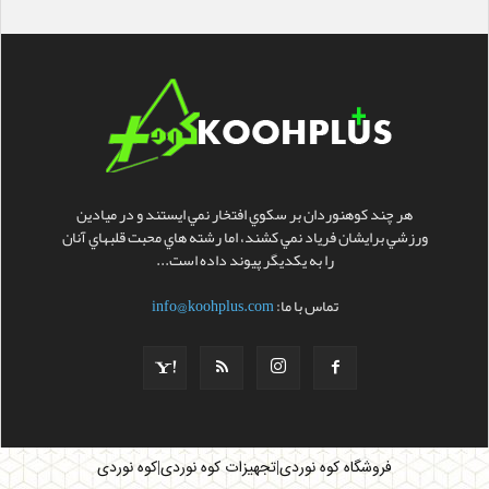
هر چند کوهنوردان بر سکوي افتخار نمي ايستند و در ميادين
ورزشي برايشان فرياد نمي کشند، اما رشته هاي محبت قلبهاي آنان
را به يکديگر پيوند داده است...
تماس با ما:
info@koohplus.com
|
|
فروشگاه کوه نوردی
تجهیزات کوه نوردی
کوه نوردی