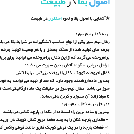
اصول
بقا
در
طبیعت
★
آشنایی با اصول بقا و نحوه
استقرار
در طبیعت
تهیه ذغال نیم سوز
:
زغال نیم سوز یکی از انواع مناسب آتشگیرانه در شرایط بقا می با
جرقه های تولید شده از سنگ چخماق و یا هر وسیله تولید جرقه 
برافروخته می گردد که از این ذغال برافروخته می توانید برای بر
مراحل برپایی اینگونه آتش بدین صورت می باشد
:
ذغال افروخته کوچک – ذغال افروخته بزرگتر – نهایتا آتش
چندین ماده ارزشمند وجود دارد که بعد از تهیه می توانند به خوبی
سوز می باشد. ذغال نیم سوز در حقیقت یک ماده ارگانیکی است ک
تا مواد زائد آن بسوزد و کربن باقی بماند
.
*
مراحل تهیه ذغال نیم سوز
:
بهترین و ساده ترین راه استفاده از تکه ای پارچه کتانی می باشد
.
۱-
مقداری پارچه کتان را به چند قطعه مربع شکل کوچک در آورید
۲-
قطعات پارچه را در یک قوطی کوچک فلزی مانند قوطی واکس ک