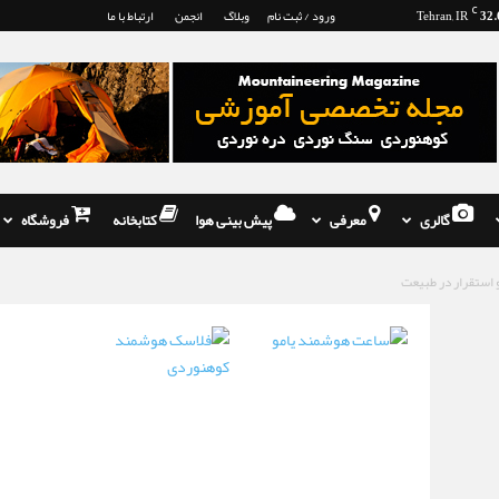
32.
C
Tehran, IR
ورود / ثبت نام
وبلاگ
انجمن
ارتباط با ما
گالری
معرفی
پیش بینی هوا
کتابخانه
فروشگاه
و استقرار در طبیعت