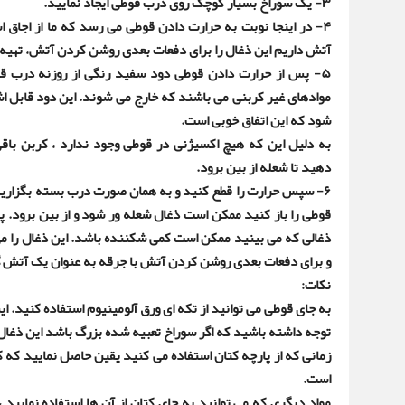
۳-
یک سوراخ بسیار کوچک روی درب قوطی ایجاد نمایید
.
۴-
در اینجا نوبت به حرارت دادن قوطی می رسد که ما از اجاق ا
آتش داریم این ذغال را برای دفعات بعدی روشن کردن آتش، تهیه
۵-
پس از حرارت دادن قوطی دود سفید رنگی از روزنه درب ق
موادهای غیر کربنی می باشند که خارج می شوند. این دود قابل
شود که این اتفاق خوبی است
.
به دلیل این که هیچ اکسیژنی در قوطی وجود ندارد ، کربن باق
دهید تا شعله از بین برود
.
۶-
سپس حرارت را قطع کنید و به همان صورت درب بسته بگزاری
قوطی را باز کنید ممکن است ذغال شعله ور شود و از بین برود. 
ذغالی که می بینید ممکن است کمی شکننده باشد. این ذغال را 
و برای دفعات بعدی روشن کردن آتش با جرقه به عنوان یک آتش گی
نکات
:
به جای قوطی می توانید از تکه ای ورق آلومینیوم استفاده کنید. 
توجه داشته باشید که اگر سوراخ تعبیه شده بزرگ باشد این ذغال
زمانی که از پارچه کتان استفاده می کنید یقین حاصل نمایید که 
است
.
مواد دیگری که می توانید به جای کتان از آن ها استفاده نمایید 