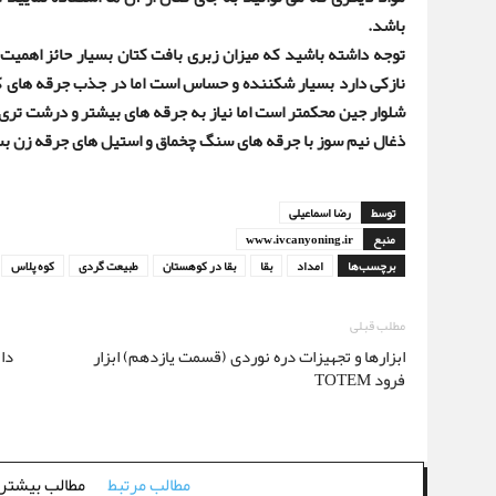
باشد
.
توجه داشته باشید که میزان زبری بافت کتان بسیار حائز اهمیت 
نازکی دارد بسیار شکننده و حساس است اما در جذب جرقه های کمتر
شلوار جین محکمتر است اما نیاز به جرقه های بیشتر و درشت تری 
ذغال نیم سوز با جرقه های سنگ چخماق و استیل های جرقه زن ب
توسط
رضا اسماعیلی
منبع
www.ivcanyoning.ir
برچسب‌ها
امداد
بقا
بقا در کوهستان
طبیعت گردی
کوه پلاس
مطلب قبلی
ابزارها و تجهیزات دره نوردی (قسمت یازدهم) ابزار
دا
فرود TOTEM
مطالب مرتبط
مطالب بیشتر 