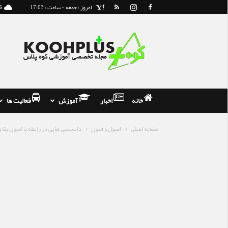
امروز : جمعه - ساعت : 17:03
6
مجله
و
فروشگاه
تخصصی
کوه
نوردی
خانه
اخبار
آموزش
فعالیت ها
صفحه اصلی
اصول و فنون
دانستنی هایی در رابطه با اصول بقا 