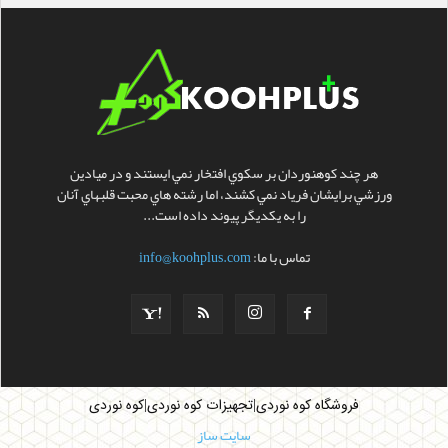
هر چند کوهنوردان بر سکوي افتخار نمي ايستند و در ميادين
ورزشي برايشان فرياد نمي کشند، اما رشته هاي محبت قلبهاي آنان
را به يکديگر پيوند داده است...
تماس با ما:
info@koohplus.com
|
|
فروشگاه کوه نوردی
تجهیزات کوه نوردی
کوه نوردی
سایت ساز