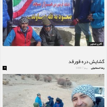
گالری تصاویر
گشایش دره قورقد
رضا اسماعیلی
بهم 7, 1400
0
-