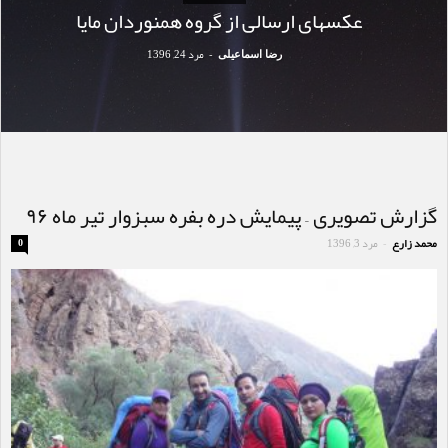
عکسهای ارسالی از گروه همنوردان مایا
مرد 24, 1396
رضا اسماعیلی
-
گزارش تصویری – پیمایش دره بفره سبزوار تیر ماه ۹۶
محمد زارع
مرد 3, 1396
0
-