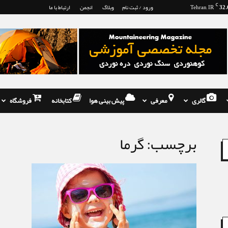
32.
C
Tehran, IR
ورود / ثبت نام
وبلاگ
انجمن
ارتباط با ما
گالری
معرفی
پیش بینی هوا
کتابخانه
فروشگاه
برچسب: گرما