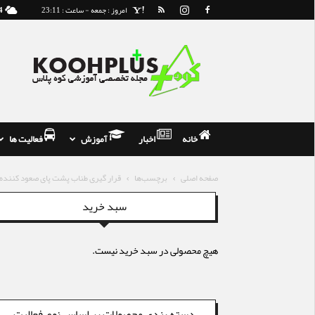
امروز : جمعه - ساعت : 23:11
4
مجله
و
فروشگاه
تخصصی
کوه
نوردی
خانه
اخبار
آموزش
فعالیت ها
صفحه اصلی
برچسب‌ها
قرار گیری طناب پشت پای صعود کننده
سبد خرید
هیچ محصولی در سبد خرید نیست.
دسته بندی محصولات بر اساس نوع فعالیت