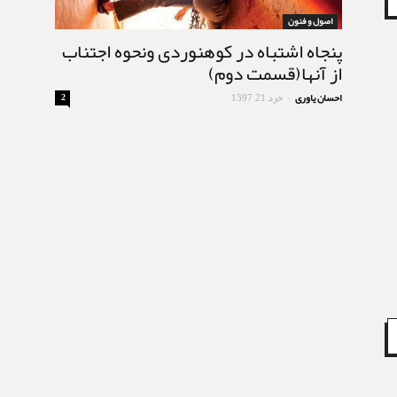
اصول و فنون
پنجاه اشتباه در کوهنوردی ونحوه اجتناب
از آنها(قسمت دوم)
احسان یاوری
خرد 21, 1397
2
-