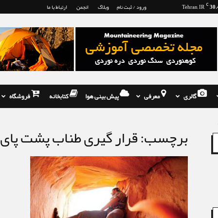
30.
C
Tehran, IR
ورود / ثبت نام
وبلاگ
انجمن
ارتباط با ما
گالری
معرفی
پیش بینی هوا
کتابخانه
فروشگاه
برچسب: قرار گیری طناب پشت پای 