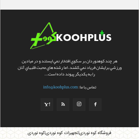
هر چند کوهنوردان بر سکوي افتخار نمي ايستند و در ميادين
ورزشي برايشان فرياد نمي کشند، اما رشته هاي محبت قلبهاي آنان
را به يکديگر پيوند داده است...
تماس با ما:
info@koohplus.com
|
|
فروشگاه کوه نوردی
تجهیزات کوه نوردی
کوه نوردی