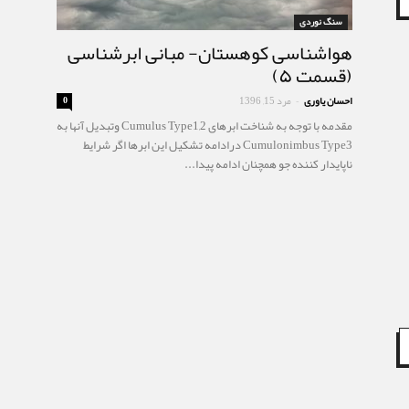
سنگ نوردی
هواشناسی کوهستان- مبانی ابرشناسی
(قسمت ۵)
احسان یاوری
مرد 15, 1396
0
-
مقدمه با توجه به شناخت ابرهای Cumulus Type1,2 وتبدیل آنها به
Cumulonimbus Type3 درادامه تشکیل این ابرها اگر شرایط
ناپایدار کننده جو همچنان ادامه پیدا...