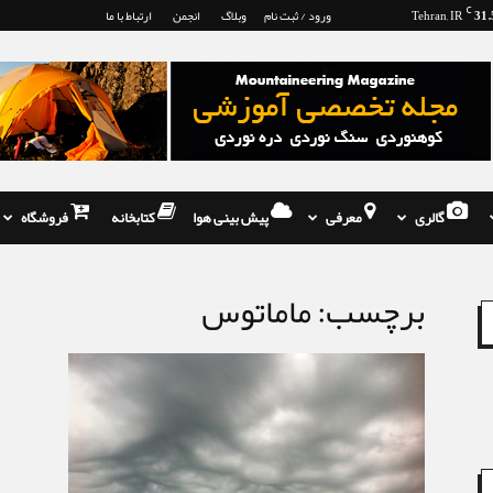
31.
C
Tehran, IR
ورود / ثبت نام
وبلاگ
انجمن
ارتباط با ما
گالری
معرفی
پیش بینی هوا
کتابخانه
فروشگاه
برچسب: ماماتوس