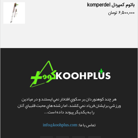
باتوم کمپردل komperdel
۶,۵۰۰,۰۰۰
تومان
هر چند کوهنوردان بر سکوي افتخار نمي ايستند و در ميادين
ورزشي برايشان فرياد نمي کشند، اما رشته هاي محبت قلبهاي آنان
را به يکديگر پيوند داده است...
تماس با ما:
info@koohplus.com